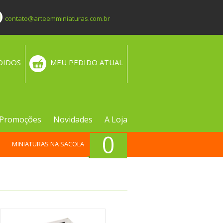
contato@arteemminiaturas.com.br
DIDOS
MEU PEDIDO ATUAL
Promoções
Novidades
A Loja
0
MINIATURAS NA SACOLA