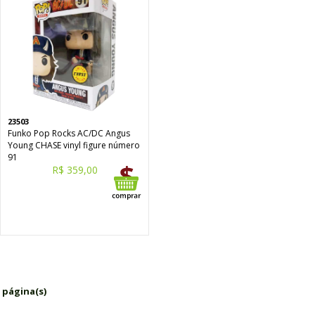
23503
Funko Pop Rocks AC/DC Angus
Young CHASE vinyl figure número
91
R$ 359,00
 página(s)