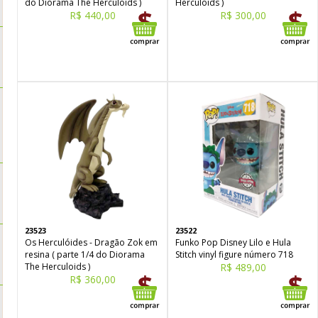
do Diorama The Herculoids )
Herculoids )
R$ 440,00
R$ 300,00
23523
23522
Os Herculóides - Dragão Zok em
Funko Pop Disney Lilo e Hula
resina ( parte 1/4 do Diorama
Stitch vinyl figure número 718
The Herculoids )
R$ 489,00
R$ 360,00