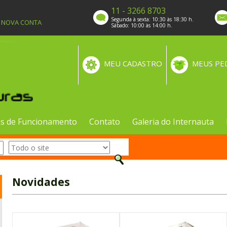
11 - 3266 8703
Segunda à sexta: 10:30 às 18:30 h.
A NOVA CONTA
Sábado: 10:00 às 14:00 h.
MEU CADASTRO
MEUS PE
s de Funcionamento
Contato
Galeria do Internauta
Novidades