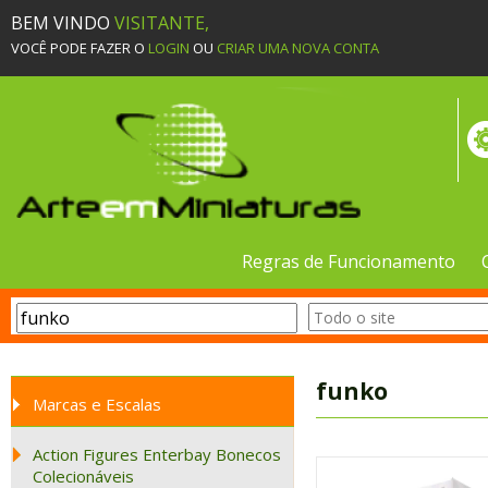
BEM VINDO
VISITANTE,
VOCÊ PODE FAZER O
LOGIN
OU
CRIAR UMA NOVA CONTA
Regras de Funcionamento
funko
Marcas e Escalas
Action Figures Enterbay Bonecos
Colecionáveis