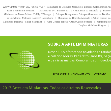
www.arteemminiaturas.com.br -
Miniaturas de Desenhos Japoneses e Bonecos Colecionáveis A
Rock e Miniaturas de Rock
|
Seriados de TV / Bonecos da TV / Miniaturas da Televisão
|
Boneco 
Miniaturas de Motos Maisto / Welly / Bburago
|
Bakugan Brinquedos / Bakugan Guerreiros da Batalha
de Jogadores / Militares Bonecos/ Caminhões
|
Miniaturas de Desenho Animado e Action Figures no 
Cavaleiros medieval / Safari e Schleich
|
Anne Geddes bonecas / Anne Guedes bonecas
|
Miniaturas de 
Dragão / Mcfarlane Dragons
|
SOBRE A ARTE EM MINIATURAS
Desde 1995 oferecendo novidades e rarida
e colecionadores. Itens retro (anos 80), pe
e de várias marcas. Compramos brinquedos 
REGRAS DE FUNCIONAMENTO
CONTATO
2013 Artes em Miniaturas. Todos os direitos Reservados