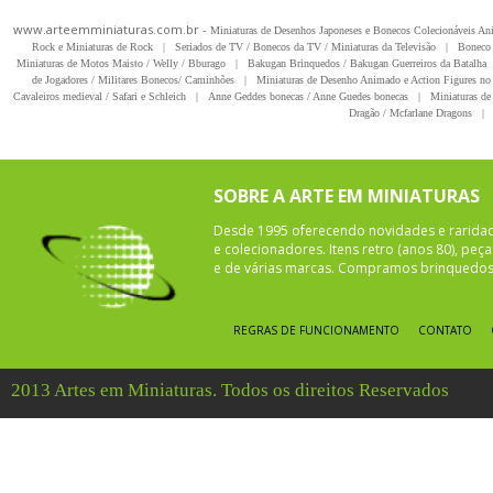
www.arteemminiaturas.com.br -
Miniaturas de Desenhos Japoneses e Bonecos Colecionáveis A
Rock e Miniaturas de Rock
|
Seriados de TV / Bonecos da TV / Miniaturas da Televisão
|
Boneco 
Miniaturas de Motos Maisto / Welly / Bburago
|
Bakugan Brinquedos / Bakugan Guerreiros da Batalha
de Jogadores / Militares Bonecos/ Caminhões
|
Miniaturas de Desenho Animado e Action Figures no 
Cavaleiros medieval / Safari e Schleich
|
Anne Geddes bonecas / Anne Guedes bonecas
|
Miniaturas de 
Dragão / Mcfarlane Dragons
|
SOBRE A ARTE EM MINIATURAS
Desde 1995 oferecendo novidades e rarida
e colecionadores. Itens retro (anos 80), pe
e de várias marcas. Compramos brinquedos 
REGRAS DE FUNCIONAMENTO
CONTATO
2013 Artes em Miniaturas. Todos os direitos Reservados