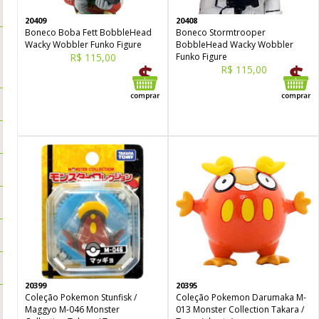
20409
20408
Boneco Boba Fett BobbleHead
Boneco Stormtrooper
Wacky Wobbler Funko Figure
BobbleHead Wacky Wobbler
R$ 115,00
Funko Figure
R$ 115,00
20399
20395
Coleção Pokemon Stunfisk /
Coleção Pokemon Darumaka M-
Maggyo M-046 Monster
013 Monster Collection Takara /