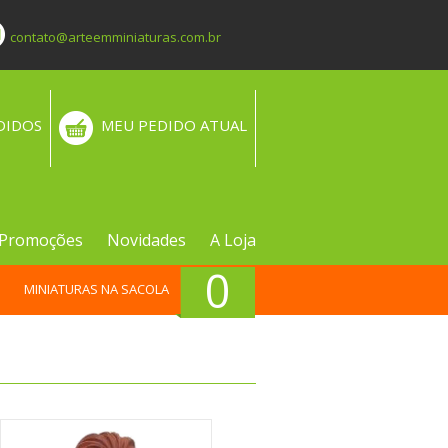
contato@arteemminiaturas.com.br
DIDOS
MEU PEDIDO ATUAL
Promoções
Novidades
A Loja
0
MINIATURAS NA SACOLA