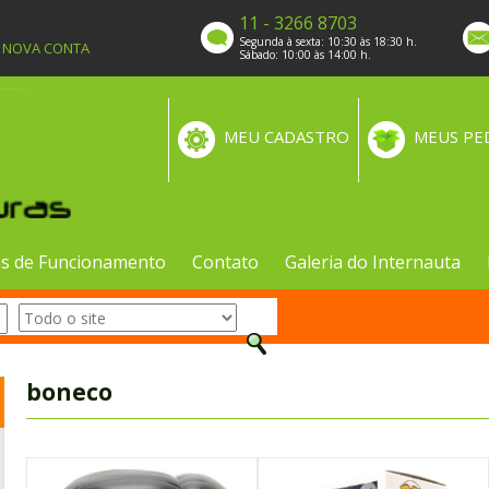
11 - 3266 8703
Segunda à sexta: 10:30 às 18:30 h.
A NOVA CONTA
Sábado: 10:00 às 14:00 h.
MEU CADASTRO
MEUS PE
s de Funcionamento
Contato
Galeria do Internauta
boneco