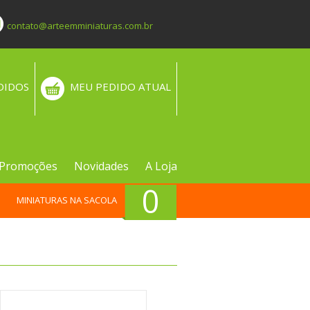
contato@arteemminiaturas.com.br
DIDOS
MEU PEDIDO ATUAL
Promoções
Novidades
A Loja
0
MINIATURAS NA SACOLA