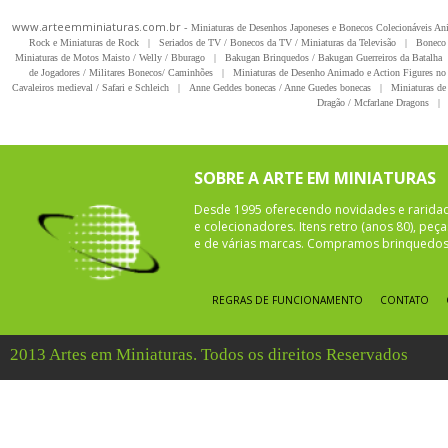
www.arteemminiaturas.com.br -
Miniaturas de Desenhos Japoneses e Bonecos Colecionáveis A
Rock e Miniaturas de Rock
|
Seriados de TV / Bonecos da TV / Miniaturas da Televisão
|
Boneco 
Miniaturas de Motos Maisto / Welly / Bburago
|
Bakugan Brinquedos / Bakugan Guerreiros da Batalha
de Jogadores / Militares Bonecos/ Caminhões
|
Miniaturas de Desenho Animado e Action Figures no 
Cavaleiros medieval / Safari e Schleich
|
Anne Geddes bonecas / Anne Guedes bonecas
|
Miniaturas de 
Dragão / Mcfarlane Dragons
|
SOBRE A ARTE EM MINIATURAS
Desde 1995 oferecendo novidades e rarida
e colecionadores. Itens retro (anos 80), pe
e de várias marcas. Compramos brinquedos 
REGRAS DE FUNCIONAMENTO
CONTATO
2013 Artes em Miniaturas. Todos os direitos Reservados