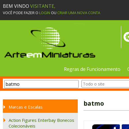
BEM VINDO
VISITANTE,
VOCÊ PODE FAZER O
LOGIN
OU
CRIAR UMA NOVA CONTA
Regras de Funcionamento
batmo
Marcas e Escalas
Action Figures Enterbay Bonecos
Colecionáveis