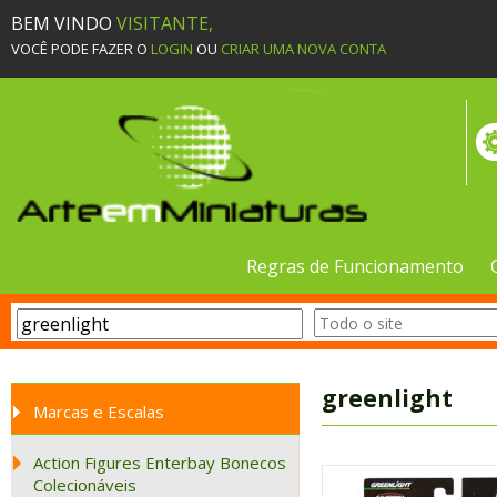
BEM VINDO
VISITANTE,
VOCÊ PODE FAZER O
LOGIN
OU
CRIAR UMA NOVA CONTA
Regras de Funcionamento
greenlight
Marcas e Escalas
Action Figures Enterbay Bonecos
Colecionáveis