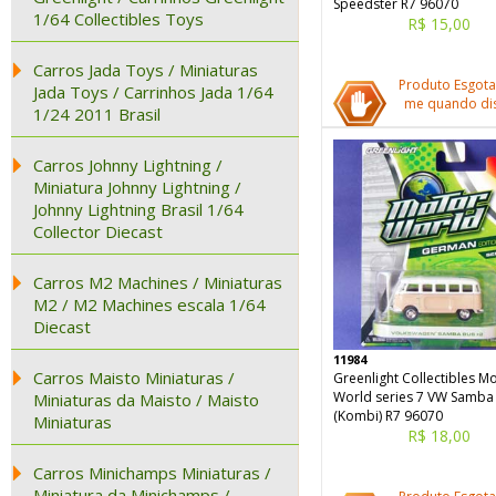
Speedster R7 96070
1/64 Collectibles Toys
R$ 15,00
Carros Jada Toys / Miniaturas
Produto Esgota
Jada Toys / Carrinhos Jada 1/64
me quando dis
1/24 2011 Brasil
Carros Johnny Lightning /
Miniatura Johnny Lightning /
Johnny Lightning Brasil 1/64
Collector Diecast
Carros M2 Machines / Miniaturas
M2 / M2 Machines escala 1/64
Diecast
11984
Carros Maisto Miniaturas /
Greenlight Collectibles M
World series 7 VW Samba
Miniaturas da Maisto / Maisto
(Kombi) R7 96070
Miniaturas
R$ 18,00
Carros Minichamps Miniaturas /
Miniatura da Minichamps /