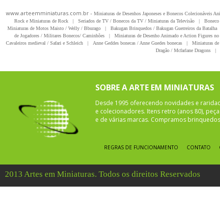
www.arteemminiaturas.com.br -
Miniaturas de Desenhos Japoneses e Bonecos Colecionáveis A
Rock e Miniaturas de Rock
|
Seriados de TV / Bonecos da TV / Miniaturas da Televisão
|
Boneco 
Miniaturas de Motos Maisto / Welly / Bburago
|
Bakugan Brinquedos / Bakugan Guerreiros da Batalha
de Jogadores / Militares Bonecos/ Caminhões
|
Miniaturas de Desenho Animado e Action Figures no 
Cavaleiros medieval / Safari e Schleich
|
Anne Geddes bonecas / Anne Guedes bonecas
|
Miniaturas de 
Dragão / Mcfarlane Dragons
|
SOBRE A ARTE EM MINIATURAS
Desde 1995 oferecendo novidades e rarida
e colecionadores. Itens retro (anos 80), pe
e de várias marcas. Compramos brinquedos 
REGRAS DE FUNCIONAMENTO
CONTATO
2013 Artes em Miniaturas. Todos os direitos Reservados