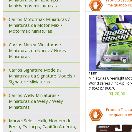
Produto Esgota
Minichamps miniauturas
me quando dis
Carros Motormax Miniaturas /
Miniaturas da Motor Max /
Motormax Miniaturas
Carros Norev Miniaturas /
Miniaturas da Norev / Norev
Miniaturas
Carros Signature Models /
11981
Miniaturas da Signature Models /
Miniaturas Greenlight Mo
Signature Miniaturas
World series 7 Pickup For
(1956) R7 96070
R$ 20,00
Carros Welly Miniaturas /
Miniaturas da Welly / Welly
Miniaturas
Produto Esgota
me quando dis
Marvel Select Hulk, Homem de
Ferro, Cyclocps, Capitão América,