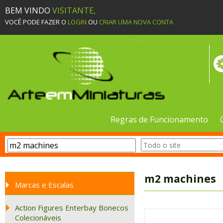
BEM VINDO
VISITANTE,
VOCÊ PODE FAZER O
LOGIN
OU
CRIAR UMA NOVA CONTA
Regras de Funcionamento
m2 machines
Marcas e Escalas
Action Figures Enterbay Bonecos
Colecionáveis