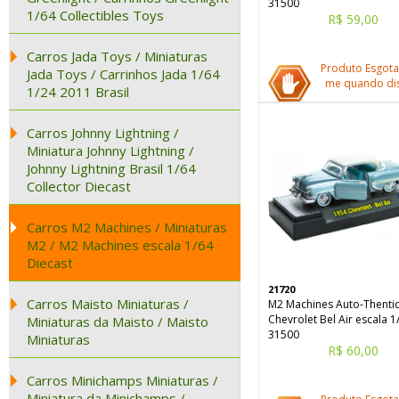
31500
1/64 Collectibles Toys
R$ 59,00
Carros Jada Toys / Miniaturas
Produto Esgota
Jada Toys / Carrinhos Jada 1/64
me quando dis
1/24 2011 Brasil
Carros Johnny Lightning /
Miniatura Johnny Lightning /
Johnny Lightning Brasil 1/64
Collector Diecast
Carros M2 Machines / Miniaturas
M2 / M2 Machines escala 1/64
Diecast
21720
Carros Maisto Miniaturas /
M2 Machines Auto-Thenti
Chevrolet Bel Air escala 1
Miniaturas da Maisto / Maisto
31500
Miniaturas
R$ 60,00
Carros Minichamps Miniaturas /
Miniatura da Minichamps /