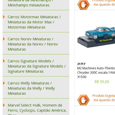
Produto Esgota
Minichamps miniauturas
me quando dis
Carros Motormax Miniaturas /
Miniaturas da Motor Max /
Motormax Miniaturas
Carros Norev Miniaturas /
Miniaturas da Norev / Norev
Miniaturas
Carros Signature Models /
21717
Miniaturas da Signature Models /
M2 Machines Auto-Thenti
Signature Miniaturas
Chrysler 300C escala 1/64
31500
R$ 59,00
Carros Welly Miniaturas /
Miniaturas da Welly / Welly
Miniaturas
Produto Esgota
me quando dis
Marvel Select Hulk, Homem de
Ferro, Cyclocps, Capitão América,