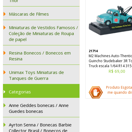
Thor
Máscaras de Filmes
Miniaturas de Vestidos Famosos /
Coleção de Miniaturas de Roupa
de papel
21714
Resina Bonecos / Bonecos em
M2 Machines Auto-Thenti
Resina
Guincho Studebaker 3R T
Truck escala 1/64 R14 31
R$ 69,00
Unimax Toys Miniaturas de
Tanques de Guerra
Produto Esgota
Categorias
me quando dis
Anne Geddes bonecas / Anne
Guedes bonecas
Ayrton Senna / Bonecas Barbie
Collector Brasil / Bonecos de