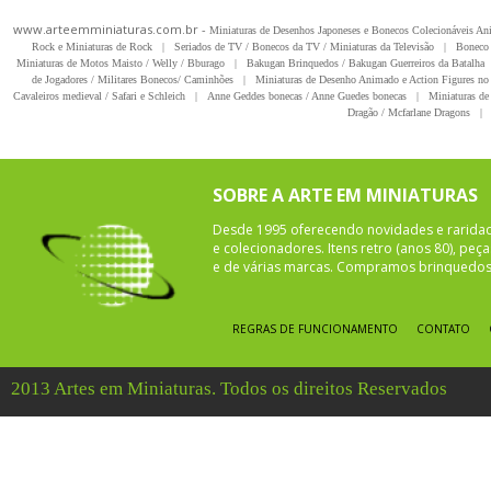
www.arteemminiaturas.com.br -
Miniaturas de Desenhos Japoneses e Bonecos Colecionáveis A
Rock e Miniaturas de Rock
|
Seriados de TV / Bonecos da TV / Miniaturas da Televisão
|
Boneco 
Miniaturas de Motos Maisto / Welly / Bburago
|
Bakugan Brinquedos / Bakugan Guerreiros da Batalha
de Jogadores / Militares Bonecos/ Caminhões
|
Miniaturas de Desenho Animado e Action Figures no 
Cavaleiros medieval / Safari e Schleich
|
Anne Geddes bonecas / Anne Guedes bonecas
|
Miniaturas de 
Dragão / Mcfarlane Dragons
|
SOBRE A ARTE EM MINIATURAS
Desde 1995 oferecendo novidades e rarida
e colecionadores. Itens retro (anos 80), pe
e de várias marcas. Compramos brinquedos 
REGRAS DE FUNCIONAMENTO
CONTATO
2013 Artes em Miniaturas. Todos os direitos Reservados