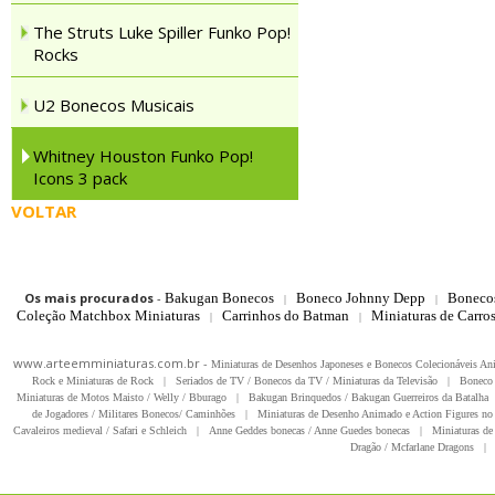
The Struts Luke Spiller Funko Pop!
Rocks
U2 Bonecos Musicais
Whitney Houston Funko Pop!
Icons 3 pack
VOLTAR
Os mais procurados
-
Bakugan Bonecos
Boneco Johnny Depp
Boneco
|
|
Coleção Matchbox Miniaturas
Carrinhos do Batman
Miniaturas de Carro
|
|
www.arteemminiaturas.com.br -
Miniaturas de Desenhos Japoneses e Bonecos Colecionáveis A
Rock e Miniaturas de Rock
|
Seriados de TV / Bonecos da TV / Miniaturas da Televisão
|
Boneco 
Miniaturas de Motos Maisto / Welly / Bburago
|
Bakugan Brinquedos / Bakugan Guerreiros da Batalha
de Jogadores / Militares Bonecos/ Caminhões
|
Miniaturas de Desenho Animado e Action Figures no 
Cavaleiros medieval / Safari e Schleich
|
Anne Geddes bonecas / Anne Guedes bonecas
|
Miniaturas de 
Dragão / Mcfarlane Dragons
|