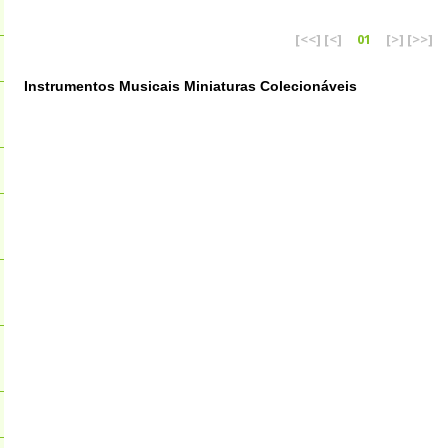
[<<]
[<]
01
[>]
[>>]
Instrumentos Musicais Miniaturas Colecionáveis