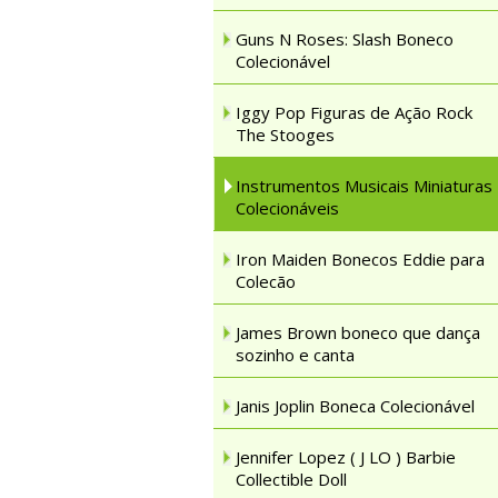
Guns N Roses: Slash Boneco
Colecionável
Iggy Pop Figuras de Ação Rock
The Stooges
Instrumentos Musicais Miniaturas
Colecionáveis
Iron Maiden Bonecos Eddie para
Colecão
James Brown boneco que dança
sozinho e canta
Janis Joplin Boneca Colecionável
Jennifer Lopez ( J LO ) Barbie
Collectible Doll