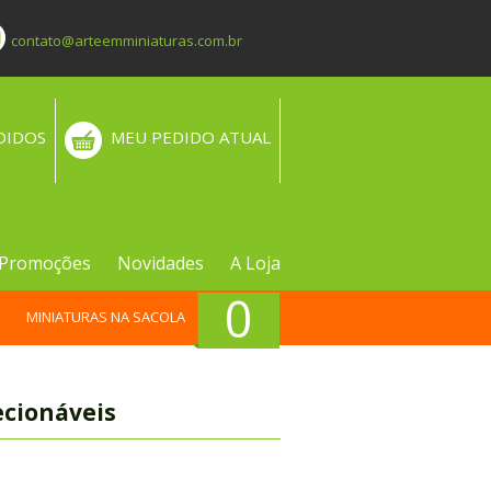
contato@arteemminiaturas.com.br
DIDOS
MEU PEDIDO ATUAL
Promoções
Novidades
A Loja
0
MINIATURAS NA SACOLA
ecionáveis