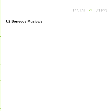
[<<]
[<]
01
[>]
[>>]
U2 Bonecos Musicais