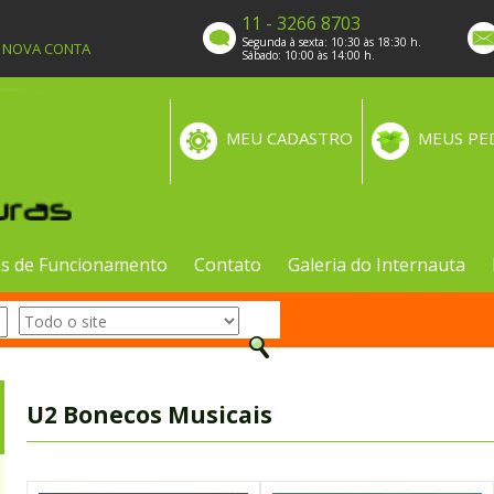
11 - 3266 8703
Segunda à sexta: 10:30 às 18:30 h.
A NOVA CONTA
Sábado: 10:00 às 14:00 h.
MEU CADASTRO
MEUS PE
s de Funcionamento
Contato
Galeria do Internauta
U2 Bonecos Musicais