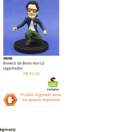
09268
Boneco do Bono Vox U2
(agachado)
R$ 90,00
Produto Esgotado avisa-
me quando disponível.
ágina(s)