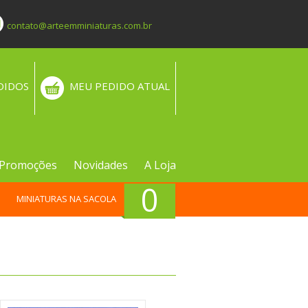
contato@arteemminiaturas.com.br
DIDOS
MEU PEDIDO ATUAL
Promoções
Novidades
A Loja
0
MINIATURAS NA SACOLA