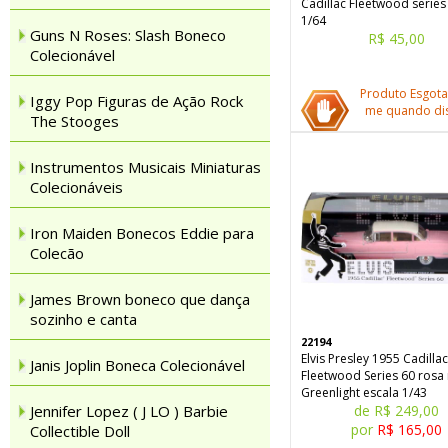
Cadillac Fleetwood series
1/64
Guns N Roses: Slash Boneco
R$ 45,00
Colecionável
Produto Esgota
Iggy Pop Figuras de Ação Rock
me quando dis
The Stooges
Instrumentos Musicais Miniaturas
Colecionáveis
Iron Maiden Bonecos Eddie para
Colecão
James Brown boneco que dança
sozinho e canta
22194
Elvis Presley 1955 Cadillac
Janis Joplin Boneca Colecionável
Fleetwood Series 60 rosa
Greenlight escala 1/43
Jennifer Lopez ( J LO ) Barbie
de R$ 249,00
por
R$ 165,00
Collectible Doll