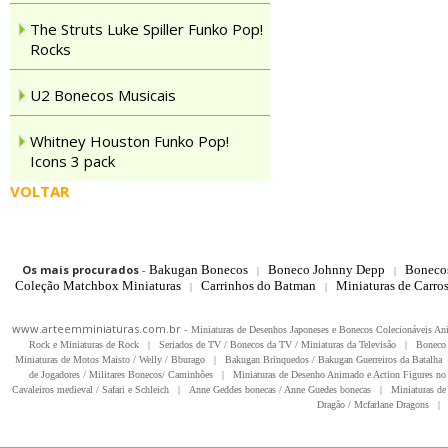
The Struts Luke Spiller Funko Pop!
Rocks
U2 Bonecos Musicais
Whitney Houston Funko Pop!
Icons 3 pack
VOLTAR
Os mais procurados
-
Bakugan Bonecos
Boneco Johnny Depp
Boneco
|
|
Coleção Matchbox Miniaturas
Carrinhos do Batman
Miniaturas de Carro
|
|
www.arteemminiaturas.com.br -
Miniaturas de Desenhos Japoneses e Bonecos Colecionáveis A
Rock e Miniaturas de Rock
|
Seriados de TV / Bonecos da TV / Miniaturas da Televisão
|
Boneco 
Miniaturas de Motos Maisto / Welly / Bburago
|
Bakugan Brinquedos / Bakugan Guerreiros da Batalha
de Jogadores / Militares Bonecos/ Caminhões
|
Miniaturas de Desenho Animado e Action Figures no 
Cavaleiros medieval / Safari e Schleich
|
Anne Geddes bonecas / Anne Guedes bonecas
|
Miniaturas de 
Dragão / Mcfarlane Dragons
|