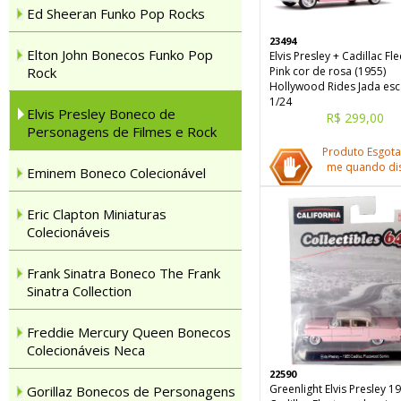
Ed Sheeran Funko Pop Rocks
23494
Elton John Bonecos Funko Pop
Elvis Presley + Cadillac F
Rock
Pink cor de rosa (1955)
Hollywood Rides Jada esc
1/24
Elvis Presley Boneco de
R$ 299,00
Personagens de Filmes e Rock
Produto Esgota
me quando dis
Eminem Boneco Colecionável
Eric Clapton Miniaturas
Colecionáveis
Frank Sinatra Boneco The Frank
Sinatra Collection
Freddie Mercury Queen Bonecos
Colecionáveis Neca
22590
Greenlight Elvis Presley 1
Gorillaz Bonecos de Personagens