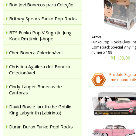
Bon Jovi Bonecos para Coleção
Britney Spears Funko Pop Rocks
BTS Funko Pop V Suga Jin Jung
24259
Kook Rm Jimin J-hope
Funko Pop! Rocks Elvis Pr
Comeback Special vinyl fi
Cher Boneca Colecionável
número 188
R$ 139,00
Christina Aguilera doll Boneca
Colecionável
Produto Esgota
me quando dis
Cindy Lauper Bonecas de
Cantoras
David Bowie Jareth the Goblin
King Labyrinth (Labirinto)
Duran Duran Funko Pop! Rocks