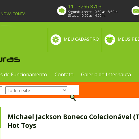
11 - 3266 8703
Segunda à sexta: 10:30 às 18:30 h.
A NOVA CONTA
Sábado: 10:00 às 14:00 h.
MEU CADASTRO
MEUS PE
s de Funcionamento
Contato
Galeria do Internauta
Michael Jackson Boneco Colecionável (Th
Hot Toys