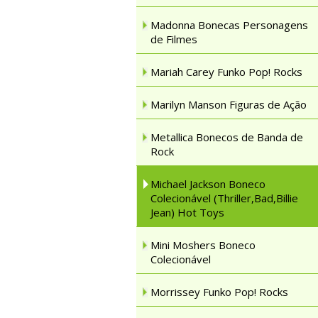
Madonna Bonecas Personagens
de Filmes
Mariah Carey Funko Pop! Rocks
Marilyn Manson Figuras de Ação
Metallica Bonecos de Banda de
Rock
Michael Jackson Boneco
Colecionável (Thriller,Bad,Billie
Jean) Hot Toys
Mini Moshers Boneco
Colecionável
Morrissey Funko Pop! Rocks