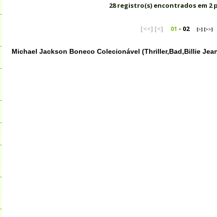
28 registro(s) encontrados em 2 
[<<]
[<]
01
-
02
[>]
[>>]
Michael Jackson Boneco Colecionável (Thriller,Bad,Billie Jea