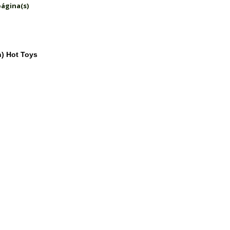
página(s)
n) Hot Toys