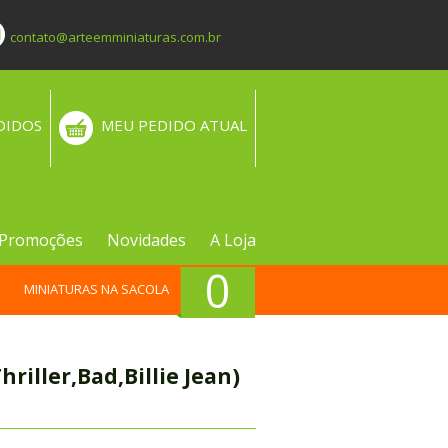
contato@arteemminiaturas.com.br
DIDOS
MEU PEDIDO ATUAL
Promoções
Novidades
A Loja
0
MINIATURAS NA SACOLA
riller,Bad,Billie Jean)