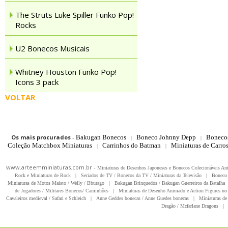
The Struts Luke Spiller Funko Pop!
Rocks
U2 Bonecos Musicais
Whitney Houston Funko Pop!
Icons 3 pack
VOLTAR
Os mais procurados
-
Bakugan Bonecos
Boneco Johnny Depp
Boneco
|
|
Coleção Matchbox Miniaturas
Carrinhos do Batman
Miniaturas de Carro
|
|
www.arteemminiaturas.com.br -
Miniaturas de Desenhos Japoneses e Bonecos Colecionáveis A
Rock e Miniaturas de Rock
|
Seriados de TV / Bonecos da TV / Miniaturas da Televisão
|
Boneco 
Miniaturas de Motos Maisto / Welly / Bburago
|
Bakugan Brinquedos / Bakugan Guerreiros da Batalha
de Jogadores / Militares Bonecos/ Caminhões
|
Miniaturas de Desenho Animado e Action Figures no 
Cavaleiros medieval / Safari e Schleich
|
Anne Geddes bonecas / Anne Guedes bonecas
|
Miniaturas de 
Dragão / Mcfarlane Dragons
|