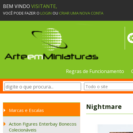
BEM VINDO
VISITANTE,
VOCÊ PODE FAZER O
LOGIN
OU
CRIAR UMA NOVA CONTA
Regras de Funcionamento
Nightmare
Marcas e Escalas
Action Figures Enterbay Bonecos
Colecionáveis