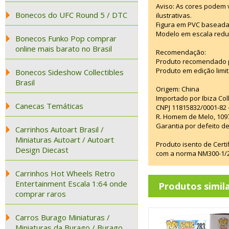
Aviso: As cores podem
Bonecos do UFC Round 5 / DTC
ilustrativas.
Figura em PVC baseada
Modelo em escala redu
Bonecos Funko Pop comprar
online mais barato no Brasil
Recomendação:
Produto recomendado p
Produto em edição limi
Bonecos Sideshow Collectibles
Brasil
Origem: China
Importado por Ibiza Co
Canecas Temáticas
CNPJ 11815832/0001-82 
R. Homem de Melo, 1097
Garantia por defeito de
Carrinhos Autoart Brasil /
Miniaturas Autoart / Autoart
Produto isento de Cert
Design Diecast
com a norma NM300-1/20
Carrinhos Hot Wheels Retro
Entertainment Escala 1:64 onde
Produtos simil
comprar raros
Carros Burago Miniaturas /
Miniaturas da Burago / Burago