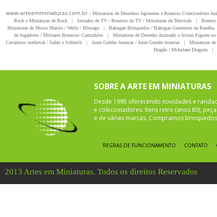
www.arteemminiaturas.com.br -
Miniaturas de Desenhos Japoneses e Bonecos Colecionáveis A
Rock e Miniaturas de Rock
|
Seriados de TV / Bonecos da TV / Miniaturas da Televisão
|
Boneco 
Miniaturas de Motos Maisto / Welly / Bburago
|
Bakugan Brinquedos / Bakugan Guerreiros da Batalha
de Jogadores / Militares Bonecos/ Caminhões
|
Miniaturas de Desenho Animado e Action Figures no 
Cavaleiros medieval / Safari e Schleich
|
Anne Geddes bonecas / Anne Guedes bonecas
|
Miniaturas de 
Dragão / Mcfarlane Dragons
|
SOBRE A ARTE EM MINIATURAS
Desde 1995 oferecendo novidades e rarida
e colecionadores. Itens retro (anos 80), pe
e de várias marcas. Compramos brinquedos 
REGRAS DE FUNCIONAMENTO
CONTATO
2013 Artes em Miniaturas. Todos os direitos Reservados