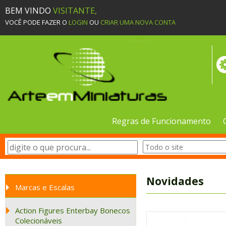
BEM VINDO
VISITANTE,
VOCÊ PODE FAZER O
LOGIN
OU
CRIAR UMA NOVA CONTA
Regras de Funcionamento
Novidades
Marcas e Escalas
Action Figures Enterbay Bonecos
Colecionáveis