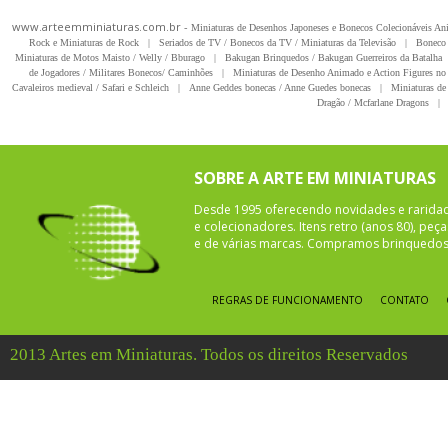
www.arteemminiaturas.com.br -
Miniaturas de Desenhos Japoneses e Bonecos Colecionáveis A
Rock e Miniaturas de Rock
|
Seriados de TV / Bonecos da TV / Miniaturas da Televisão
|
Boneco 
Miniaturas de Motos Maisto / Welly / Bburago
|
Bakugan Brinquedos / Bakugan Guerreiros da Batalha
de Jogadores / Militares Bonecos/ Caminhões
|
Miniaturas de Desenho Animado e Action Figures no 
Cavaleiros medieval / Safari e Schleich
|
Anne Geddes bonecas / Anne Guedes bonecas
|
Miniaturas de 
Dragão / Mcfarlane Dragons
|
SOBRE A ARTE EM MINIATURAS
Desde 1995 oferecendo novidades e rarida
e colecionadores. Itens retro (anos 80), pe
e de várias marcas. Compramos brinquedos 
REGRAS DE FUNCIONAMENTO
CONTATO
2013 Artes em Miniaturas. Todos os direitos Reservados