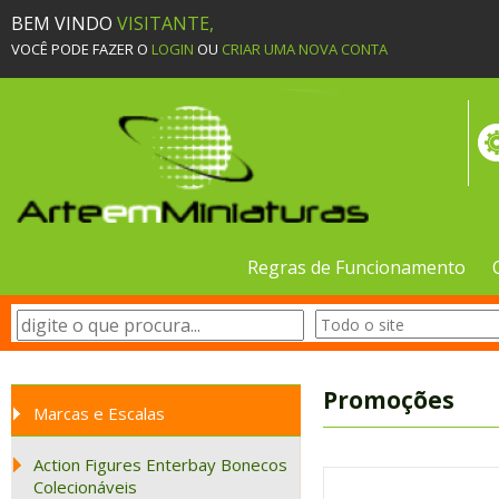
BEM VINDO
VISITANTE,
VOCÊ PODE FAZER O
LOGIN
OU
CRIAR UMA NOVA CONTA
Regras de Funcionamento
Promoções
Marcas e Escalas
Action Figures Enterbay Bonecos
Colecionáveis