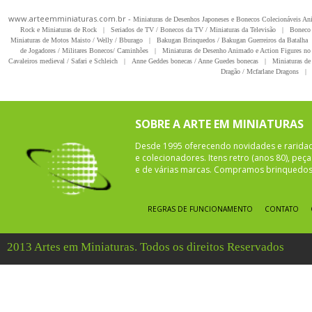
www.arteemminiaturas.com.br -
Miniaturas de Desenhos Japoneses e Bonecos Colecionáveis A
Rock e Miniaturas de Rock
|
Seriados de TV / Bonecos da TV / Miniaturas da Televisão
|
Boneco 
Miniaturas de Motos Maisto / Welly / Bburago
|
Bakugan Brinquedos / Bakugan Guerreiros da Batalha
de Jogadores / Militares Bonecos/ Caminhões
|
Miniaturas de Desenho Animado e Action Figures no 
Cavaleiros medieval / Safari e Schleich
|
Anne Geddes bonecas / Anne Guedes bonecas
|
Miniaturas de 
Dragão / Mcfarlane Dragons
|
SOBRE A ARTE EM MINIATURAS
Desde 1995 oferecendo novidades e rarida
e colecionadores. Itens retro (anos 80), pe
e de várias marcas. Compramos brinquedos 
REGRAS DE FUNCIONAMENTO
CONTATO
2013 Artes em Miniaturas. Todos os direitos Reservados