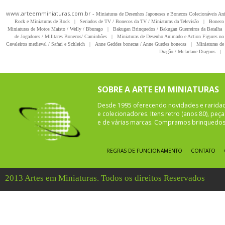
www.arteemminiaturas.com.br -
Miniaturas de Desenhos Japoneses e Bonecos Colecionáveis A
Rock e Miniaturas de Rock
|
Seriados de TV / Bonecos da TV / Miniaturas da Televisão
|
Boneco 
Miniaturas de Motos Maisto / Welly / Bburago
|
Bakugan Brinquedos / Bakugan Guerreiros da Batalha
de Jogadores / Militares Bonecos/ Caminhões
|
Miniaturas de Desenho Animado e Action Figures no 
Cavaleiros medieval / Safari e Schleich
|
Anne Geddes bonecas / Anne Guedes bonecas
|
Miniaturas de 
Dragão / Mcfarlane Dragons
|
SOBRE A ARTE EM MINIATURAS
Desde 1995 oferecendo novidades e rarida
e colecionadores. Itens retro (anos 80), pe
e de várias marcas. Compramos brinquedos 
REGRAS DE FUNCIONAMENTO
CONTATO
2013 Artes em Miniaturas. Todos os direitos Reservados