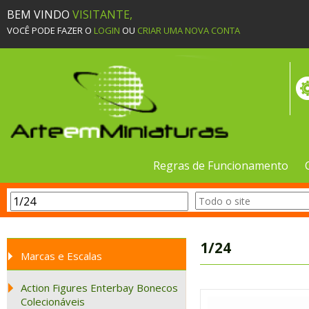
BEM VINDO
VISITANTE,
VOCÊ PODE FAZER O
LOGIN
OU
CRIAR UMA NOVA CONTA
Regras de Funcionamento
1/24
Marcas e Escalas
Action Figures Enterbay Bonecos
Colecionáveis