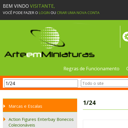
BEM VINDO
VISITANTE,
VOCÊ PODE FAZER O
LOGIN
OU
CRIAR UMA NOVA CONTA
Regras de Funcionamento
1/24
Marcas e Escalas
Action Figures Enterbay Bonecos
Colecionáveis