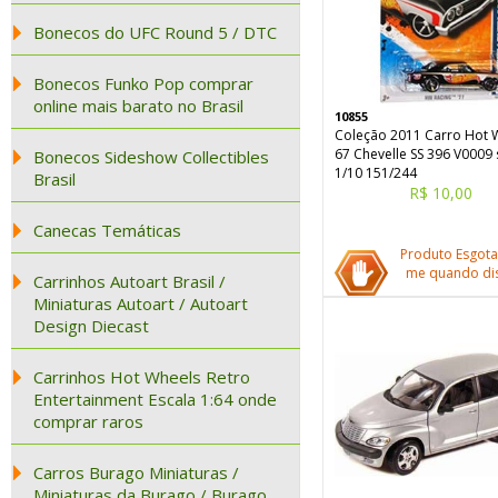
Bonecos do UFC Round 5 / DTC
Bonecos Funko Pop comprar
online mais barato no Brasil
10855
Coleção 2011 Carro Hot 
67 Chevelle SS 396 V0009 
Bonecos Sideshow Collectibles
1/10 151/244
Brasil
R$ 10,00
Canecas Temáticas
Produto Esgota
me quando dis
Carrinhos Autoart Brasil /
Miniaturas Autoart / Autoart
Design Diecast
Carrinhos Hot Wheels Retro
Entertainment Escala 1:64 onde
comprar raros
Carros Burago Miniaturas /
Miniaturas da Burago / Burago