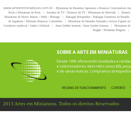
www.arteemminiaturas.com.br -
Miniaturas de Desenhos Japoneses e Bonecos Colecionáveis A
Rock e Miniaturas de Rock
|
Seriados de TV / Bonecos da TV / Miniaturas da Televisão
|
Boneco 
Miniaturas de Motos Maisto / Welly / Bburago
|
Bakugan Brinquedos / Bakugan Guerreiros da Batalha
de Jogadores / Militares Bonecos/ Caminhões
|
Miniaturas de Desenho Animado e Action Figures no 
Cavaleiros medieval / Safari e Schleich
|
Anne Geddes bonecas / Anne Guedes bonecas
|
Miniaturas de 
Dragão / Mcfarlane Dragons
|
SOBRE A ARTE EM MINIATURAS
Desde 1995 oferecendo novidades e rarida
e colecionadores. Itens retro (anos 80), pe
e de várias marcas. Compramos brinquedos 
REGRAS DE FUNCIONAMENTO
CONTATO
2013 Artes em Miniaturas. Todos os direitos Reservados