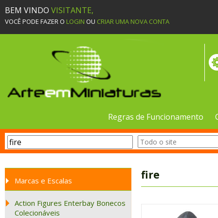
BEM VINDO
VISITANTE,
VOCÊ PODE FAZER O
LOGIN
OU
CRIAR UMA NOVA CONTA
Regras de Funcionamento
fire
Marcas e Escalas
Action Figures Enterbay Bonecos
Colecionáveis