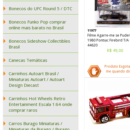
Bonecos do UFC Round 5 / DTC
Bonecos Funko Pop comprar
online mais barato no Brasil
11977
Filme Agarre-me se Puder
1980 Pontiac Firebird T/A
Bonecos Sideshow Collectibles
44620
Brasil
R$ 49,00
Canecas Temáticas
Produto Esgota
me quando dis
Carrinhos Autoart Brasil /
Miniaturas Autoart / Autoart
Design Diecast
Carrinhos Hot Wheels Retro
Entertainment Escala 1:64 onde
comprar raros
Carros Burago Miniaturas /
Miniaturas da Burago / Burago