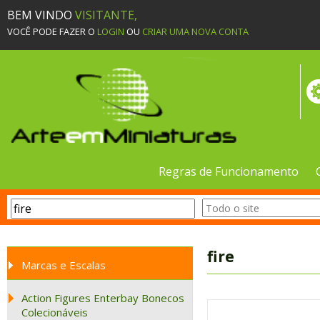
BEM VINDO
VISITANTE,
VOCÊ PODE FAZER O
LOGIN
OU
CRIAR UMA NOVA CONTA
Regras de Funcionamento
fire
Marcas e Escalas
Action Figures Enterbay Bonecos
Colecionáveis