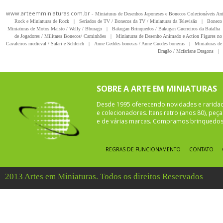
www.arteemminiaturas.com.br -
Miniaturas de Desenhos Japoneses e Bonecos Colecionáveis A
Rock e Miniaturas de Rock
|
Seriados de TV / Bonecos da TV / Miniaturas da Televisão
|
Boneco 
Miniaturas de Motos Maisto / Welly / Bburago
|
Bakugan Brinquedos / Bakugan Guerreiros da Batalha
de Jogadores / Militares Bonecos/ Caminhões
|
Miniaturas de Desenho Animado e Action Figures no 
Cavaleiros medieval / Safari e Schleich
|
Anne Geddes bonecas / Anne Guedes bonecas
|
Miniaturas de 
Dragão / Mcfarlane Dragons
|
SOBRE A ARTE EM MINIATURAS
Desde 1995 oferecendo novidades e rarida
e colecionadores. Itens retro (anos 80), pe
e de várias marcas. Compramos brinquedos 
REGRAS DE FUNCIONAMENTO
CONTATO
2013 Artes em Miniaturas. Todos os direitos Reservados