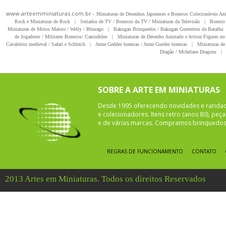
www.arteemminiaturas.com.br -
Miniaturas de Desenhos Japoneses e Bonecos Colecionáveis A
Rock e Miniaturas de Rock
|
Seriados de TV / Bonecos da TV / Miniaturas da Televisão
|
Boneco 
Miniaturas de Motos Maisto / Welly / Bburago
|
Bakugan Brinquedos / Bakugan Guerreiros da Batalha
de Jogadores / Militares Bonecos/ Caminhões
|
Miniaturas de Desenho Animado e Action Figures no 
Cavaleiros medieval / Safari e Schleich
|
Anne Geddes bonecas / Anne Guedes bonecas
|
Miniaturas de 
Dragão / Mcfarlane Dragons
|
SOBRE A ARTE EM MINIATURAS
Desde 1995 oferecendo novidades e rarida
e colecionadores. Itens retro (anos 80), pe
e de várias marcas. Compramos brinquedos 
REGRAS DE FUNCIONAMENTO
CONTATO
2013 Artes em Miniaturas. Todos os direitos Reservados