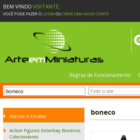
BEM VINDO
VISITANTE,
VOCÊ PODE FAZER O
LOGIN
OU
CRIAR UMA NOVA CONTA
Regras de Funcionamento
boneco
Marcas e Escalas
Action Figures Enterbay Bonecos
Colecionáveis