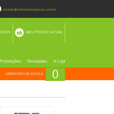
contato@arteemminiaturas.com.br
DIDOS
MEU PEDIDO ATUAL
Promoções
Novidades
A Loja
0
MINIATURAS NA SACOLA