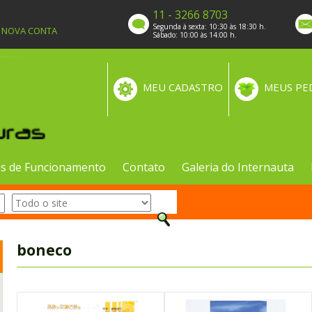
11 - 3266 8703
Segunda à sexta: 10:30 às 18:30 h.
A NOVA CONTA
Sábado: 10:00 às 14:00 h.
MEU CADASTRO
MEUS PE
s de Funcionamento
Contato
Galeria do Internauta
boneco