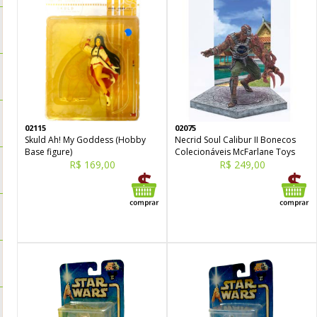
02115
02075
Skuld Ah! My Goddess (Hobby
Necrid Soul Calibur II Bonecos
Base figure)
Colecionáveis McFarlane Toys
R$ 169,00
R$ 249,00