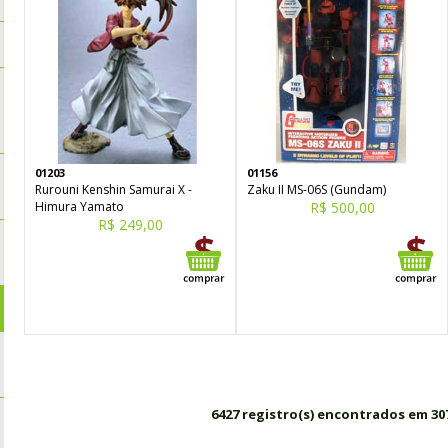
01203
01156
Rurouni Kenshin Samurai X -
Zaku II MS-06S (Gundam)
Himura Yamato
R$ 500,00
R$ 249,00
6427 registro(s) encontrados em 30