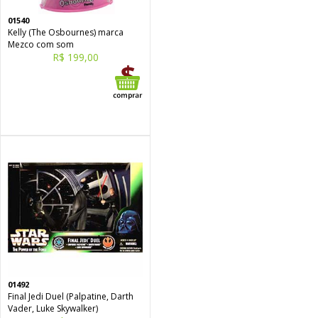
01540
Kelly (The Osbournes) marca
Mezco com som
R$ 199,00
01492
Final Jedi Duel (Palpatine, Darth
Vader, Luke Skywalker)