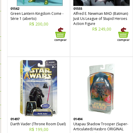
01562
01555
Green Lantern Kingdom Come -
Alfred E. Newman MAD (Batman)
Série 1 (aberto)
Just Us League of Stupid Heroes
R$ 200,00
Action Figure
R$ 249,00
01497
01494
Darth Vader (Throne Room Duel)
Utapau Shadow Trooper (Super-
R$ 199,00
Articulated) Hasbro ORIGINAL