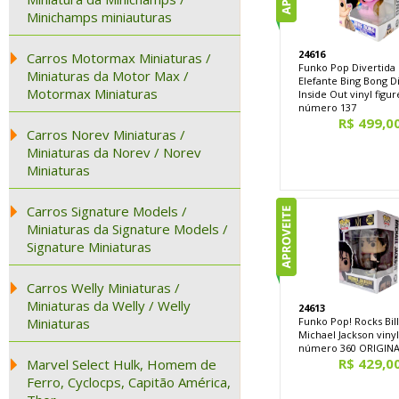
Minichamps miniauturas
24616
Carros Motormax Miniaturas /
Funko Pop Divertida
Miniaturas da Motor Max /
Elefante Bing Bong D
Motormax Miniaturas
Inside Out vinyl figur
número 137
R$ 499,0
Carros Norev Miniaturas /
Miniaturas da Norev / Norev
Miniaturas
Carros Signature Models /
Miniaturas da Signature Models /
Signature Miniaturas
Carros Welly Miniaturas /
Miniaturas da Welly / Welly
24613
Miniaturas
Funko Pop! Rocks Bill
Michael Jackson vinyl
número 360 ORIGIN
R$ 429,0
Marvel Select Hulk, Homem de
Ferro, Cyclocps, Capitão América,