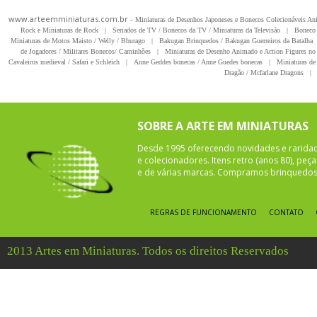
www.arteemminiaturas.com.br -
Miniaturas de Desenhos Japoneses e Bonecos Colecionáveis A
Rock e Miniaturas de Rock
|
Seriados de TV / Bonecos da TV / Miniaturas da Televisão
|
Boneco 
Miniaturas de Motos Maisto / Welly / Bburago
|
Bakugan Brinquedos / Bakugan Guerreiros da Batalha
de Jogadores / Militares Bonecos/ Caminhões
|
Miniaturas de Desenho Animado e Action Figures no 
Cavaleiros medieval / Safari e Schleich
|
Anne Geddes bonecas / Anne Guedes bonecas
|
Miniaturas de 
Dragão / Mcfarlane Dragons
|
SOBRE A ARTE EM MINIATURAS
Desde 1995 oferecendo novidades e rarida
e colecionadores. Itens retro (anos 80), pe
e de várias marcas. Compramos brinquedos 
REGRAS DE FUNCIONAMENTO
CONTATO
2013 Artes em Miniaturas. Todos os direitos Reservados