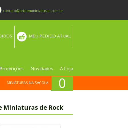
contato@arteemminiaturas.com.br
DIDOS
MEU PEDIDO ATUAL
Promoções
Novidades
A Loja
0
MINIATURAS NA SACOLA
e Miniaturas de Rock