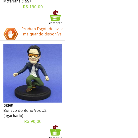
Mcfarlane (1997)
R$ 190,00
Produto Esgotado avisa-
me quando disponível.
09268
Boneco do Bono Vox U2
(agachado)
R$ 90,00