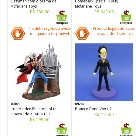
Ozzyman com diorama da
Comeback Special (1968)
Mcfarlane Toys
Mcfarlane Toys
R$ 230,00
R$ 649,00
Produto Esgotado avisa-
Produto Esgotado avisa-
me quando disponível.
me quando disponível.
09301
09269
Iron Maiden Phantom of the
Boneco Bono Vox U2
Opera Eddie (ABERTO)
R$ 110,00
R$ 299,00