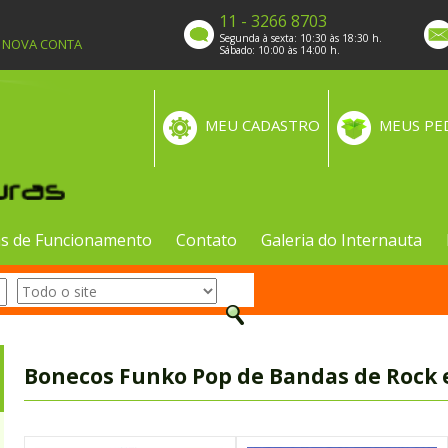
11 - 3266 8703
Segunda à sexta: 10:30 às 18:30 h.
A NOVA CONTA
Sábado: 10:00 às 14:00 h.
MEU CADASTRO
MEUS PE
s de Funcionamento
Contato
Galeria do Internauta
Bonecos Funko Pop de Bandas de Rock 