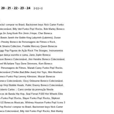
-
20
-
21
-
22
-
23
-
24
[>]
[>>]
k
s! comprar no Brasil, Backstreet boys Nick Carter Funko
ecionável, Billy Idol Funko Pop! Rocks, Bob Marley Boneco
ga Jin Jung Kook Rm Jimin J-hope, Cher Boneca
Bowie Jareth the Goblin King Labyrinth (Labirinto), Duran
 Presley Boneco de Personagens de Filmes e Rock,
k Sinatra Collection, Freddie Mercury Queen Bonecos
Iggy Pop Figuras de Ação Rock The Stooges, Instrumentos
ue dança sozinho e canta, Janis Joplin Boneca
rison Boneco Colecionável, Jimi Hendrix Boneco Colecionável,
ável Mcfarlane Toys Gene Simmons, Korn Boneco
s Personagens de Filmes, Mariah Carey Funko Pop! Rocks,
ionável (Thriller,Bad,Billie Jean) Hot Toys, Mini Moshers
Boneco Funko Pop Lemmy Kilmister, Mozart Bonecos
oneco Colecionáveis, Ozzy Osbourne Boneco Colecionável,
p Vinyl Bobble Heads, Public Enemy Boneco Colecionável,
erto Carlos :: Carro similar da promoção Nestle
os de Banda Hip Hop, Seal Ferrari F430 Hot Wheels Elite
ra Funko Pop! Rocks, Slayer Funko Pop! Rocks, Slipknot
, U2 Bonecos Musicais, Whitney Houston Funko Pop! Icons 3
 Rocks! comprar no Brasil, Backstreet boys Nick Carter
a Colecionável, Billy Idol Funko Pop! Rocks, Bob Marley