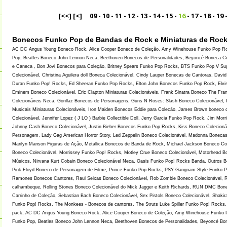
[<<]
[<]
09
-
10
-
11
-
12
-
13
-
14
-
15
-
16
-
17
-
18
-
19
Bonecos Funko Pop de Bandas de Rock e Miniaturas de Roc
AC DC Angus Young Boneco Rock, Alice Cooper Boneco de Coleção, Amy Winehouse Funko Pop Rock
Pop, Beatles Boneco John Lennon Neca, Beethoven Bonecos de Personalidades, Beyoncé Boneca Col
e Caneca , Bon Jovi Bonecos para Coleção, Britney Spears Funko Pop Rocks, BTS Funko Pop V Su
Colecionável, Christina Aguilera doll Boneca Colecionável, Cindy Lauper Bonecas de Cantoras, David 
Duran Funko Pop! Rocks, Ed Sheeran Funko Pop Rocks, Elton John Bonecos Funko Pop Rock, Elvis
Eminem Boneco Colecionável, Eric Clapton Miniaturas Colecionáveis, Frank Sinatra Boneco The Fran
Colecionáveis Neca, Gorillaz Bonecos de Personagens, Guns N Roses: Slash Boneco Colecionável, 
Musicais Miniaturas Colecionáveis, Iron Maiden Bonecos Eddie para Colecão, James Brown boneco q
Colecionável, Jennifer Lopez ( J LO ) Barbie Collectible Doll, Jerry Garcia Funko Pop Rock, Jim Mor
Johnny Cash Boneco Colecionável, Justin Bieber Bonecos Funko Pop Rocks, Kiss Boneco Colecion
Personagem, Lady Gag American Horror Story, Led Zeppelin Boneco Colecionável, Madonna Boneca
Marilyn Manson Figuras de Ação, Metallica Bonecos de Banda de Rock, Michael Jackson Boneco Colec
Boneco Colecionável, Morrissey Funko Pop! Rocks, Motley Crue Boneco Colecionável, Motorhead 
Músicos, Nirvana Kurt Cobain Boneco Colecionável Neca, Oasis Funko Pop! Rocks Banda, Outros B
Pink Floyd Boneco de Personagem de Filme, Prince Funko Pop Rocks, PSY Gangnam Style Funko Po
Ramones Bonecos Cantores, Raul Seixas Boneco Colecionável, Rob Zombie Boneco Colecionável, Rob
calhambeque, Rolling Stones Boneco Colecionável do Mick Jagger e Keith Richards, RUN DMC Bonec
Carrinho de Coleção, Sebastian Bach Boneco Colecionável, Sex Pistols Boneco Colecionável, Shaki
Funko Pop! Rocks, The Monkees - Bonecos de cantores, The Struts Luke Spiller Funko Pop! Rocks
pack, AC DC Angus Young Boneco Rock, Alice Cooper Boneco de Coleção, Amy Winehouse Funko Pop
Funko Pop, Beatles Boneco John Lennon Neca, Beethoven Bonecos de Personalidades, Beyoncé Bonec