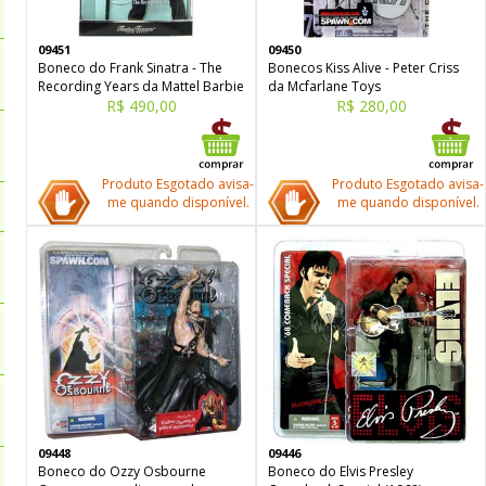
09451
09450
Boneco do Frank Sinatra - The
Bonecos Kiss Alive - Peter Criss
Recording Years da Mattel Barbie
da Mcfarlane Toys
R$ 490,00
R$ 280,00
Produto Esgotado avisa-
Produto Esgotado avisa-
me quando disponível.
me quando disponível.
09448
09446
Boneco do Ozzy Osbourne
Boneco do Elvis Presley