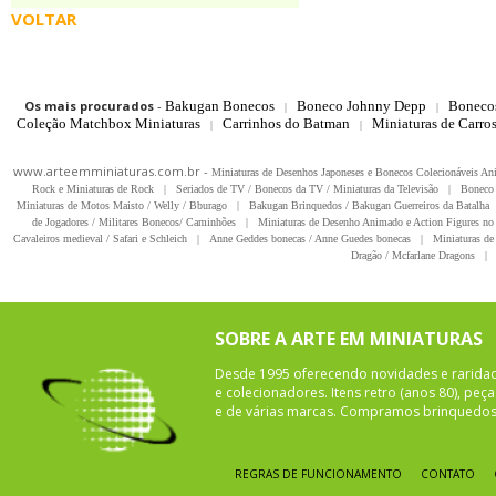
VOLTAR
Os mais procurados
-
Bakugan Bonecos
Boneco Johnny Depp
Boneco
|
|
Coleção Matchbox Miniaturas
Carrinhos do Batman
Miniaturas de Carro
|
|
www.arteemminiaturas.com.br -
Miniaturas de Desenhos Japoneses e Bonecos Colecionáveis A
Rock e Miniaturas de Rock
|
Seriados de TV / Bonecos da TV / Miniaturas da Televisão
|
Boneco 
Miniaturas de Motos Maisto / Welly / Bburago
|
Bakugan Brinquedos / Bakugan Guerreiros da Batalha
de Jogadores / Militares Bonecos/ Caminhões
|
Miniaturas de Desenho Animado e Action Figures no 
Cavaleiros medieval / Safari e Schleich
|
Anne Geddes bonecas / Anne Guedes bonecas
|
Miniaturas de 
Dragão / Mcfarlane Dragons
|
SOBRE A ARTE EM MINIATURAS
Desde 1995 oferecendo novidades e rarida
e colecionadores. Itens retro (anos 80), pe
e de várias marcas. Compramos brinquedos 
REGRAS DE FUNCIONAMENTO
CONTATO