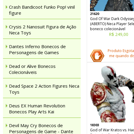
Crash Bandicoot Funko Pop! vinil
figure
21620
God Of War Dark Odyssey
(ABERTO) Neca Player Sel
Crysis 2 Nanosuit Figura de Ação
boneco colecionável
Neca Toys
R$ 249,00
Dantes Inferno Bonecos de
Produto Esgota
Personagens de Games
me quando dis
Dead or Alive Bonecos
Colecionáveis
Dead Space 2 Action Figures Neca
Toys
Deus EX Human Revolution
Bonecos Play Arts Kai
Devil May Cry Bonecos de
18303
God of War Kratos vs. Ha
Personagens de Game - Dante