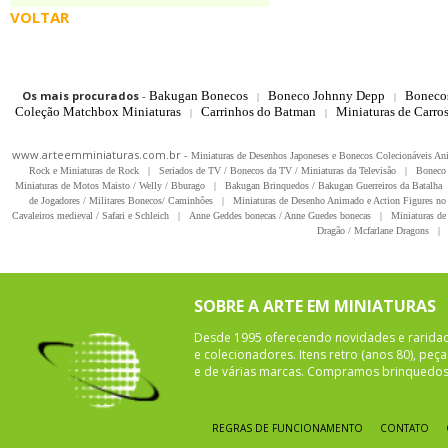
VOLTAR
Os mais procurados
-
Bakugan Bonecos
Boneco Johnny Depp
Boneco
|
|
Coleção Matchbox Miniaturas
Carrinhos do Batman
Miniaturas de Carro
|
|
www.arteemminiaturas.com.br -
Miniaturas de Desenhos Japoneses e Bonecos Colecionáveis A
Rock e Miniaturas de Rock
|
Seriados de TV / Bonecos da TV / Miniaturas da Televisão
|
Boneco 
Miniaturas de Motos Maisto / Welly / Bburago
|
Bakugan Brinquedos / Bakugan Guerreiros da Batalha
de Jogadores / Militares Bonecos/ Caminhões
|
Miniaturas de Desenho Animado e Action Figures no 
Cavaleiros medieval / Safari e Schleich
|
Anne Geddes bonecas / Anne Guedes bonecas
|
Miniaturas de 
Dragão / Mcfarlane Dragons
|
SOBRE A ARTE EM MINIATURAS
Desde 1995 oferecendo novidades e rarida
e colecionadores. Itens retro (anos 80), pe
e de várias marcas. Compramos brinquedos 
REGRAS DE FUNCIONAMENTO
CONTATO