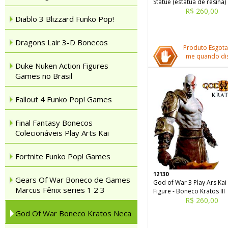
Statue (estátua de resina)
R$ 260,00
Diablo 3 Blizzard Funko Pop!
Dragons Lair 3-D Bonecos
Produto Esgota
me quando dis
Duke Nuken Action Figures
Games no Brasil
Fallout 4 Funko Pop! Games
Final Fantasy Bonecos
Colecionáveis Play Arts Kai
Fortnite Funko Pop! Games
12130
Gears Of War Boneco de Games
God of War 3 Play Ars Kai
Marcus Fênix series 1 2 3
Figure - Boneco Kratos III
R$ 260,00
God Of War Boneco Kratos Neca