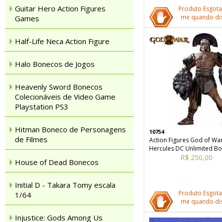
Guitar Hero Action Figures
Produto Esgota
me quando dis
Games
Half-Life Neca Action Figure
Halo Bonecos de Jogos
Heavenly Sword Bonecos
Colecionáveis de Video Game
Playstation PS3
Hitman Boneco de Personagens
10754
de Filmes
Action Figures God of Wa
Hercules DC Unlimited B
R$ 250,00
House of Dead Bonecos
Initial D - Takara Tomy escala
Produto Esgota
1/64
me quando dis
Injustice: Gods Among Us