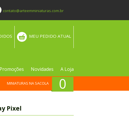
contato@arteemminiaturas.com.br
DIDOS
MEU PEDIDO ATUAL
Promoções
Novidades
A Loja
0
MINIATURAS NA SACOLA
y Pixel