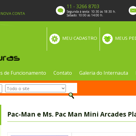
11 - 3266 8703
Segunda à sexta: 10:30 às 18:30 h.
A NOVA CONTA
Sábado: 10:00 às 14:00 h.
MEU CADASTRO
MEUS PE
s de Funcionamento
Contato
Galeria do Internauta
Pac-Man e Ms. Pac Man Mini Arcades Pla