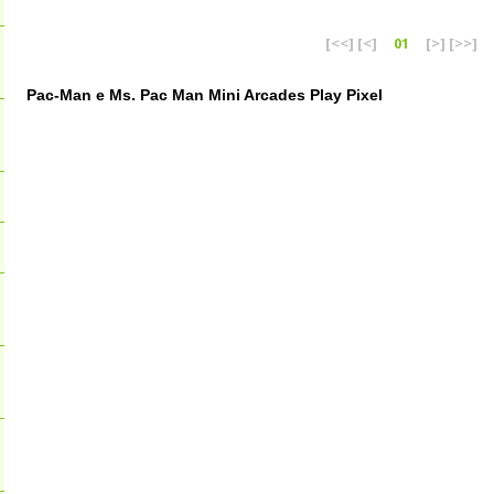
[<<]
[<]
01
[>]
[>>]
Pac-Man e Ms. Pac Man Mini Arcades Play Pixel