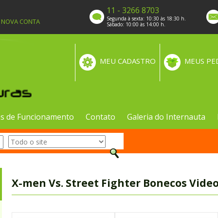
11 - 3266 8703
Segunda à sexta: 10:30 às 18:30 h.
A NOVA CONTA
Sábado: 10:00 às 14:00 h.
MEU CADASTRO
MEUS PE
s de Funcionamento
Contato
Galeria do Internauta
X-men Vs. Street Fighter Bonecos Video