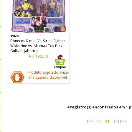
11692
Bonecos X-men Vs. Street Fighter
Wolverine Vs. Akuma / Toy Biz /
Gulliver (aberto)
R$ 190,00
Produto Esgotado avisa-
me quando disponível.
4 registro(s) encontrados em 1 p
[<<]
[<]
01
[>]
[>>]