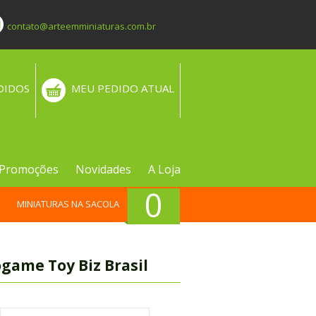
contato@arteemminiaturas.com.br
DIDOS
MEU PEDIDO ATUAL
Promoções
Novidades
A Loja
0
MINIATURAS NA SACOLA
game Toy Biz Brasil