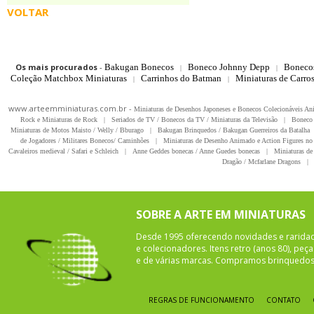
VOLTAR
Os mais procurados
-
Bakugan Bonecos
Boneco Johnny Depp
Boneco
|
|
Coleção Matchbox Miniaturas
Carrinhos do Batman
Miniaturas de Carro
|
|
www.arteemminiaturas.com.br -
Miniaturas de Desenhos Japoneses e Bonecos Colecionáveis A
Rock e Miniaturas de Rock
|
Seriados de TV / Bonecos da TV / Miniaturas da Televisão
|
Boneco 
Miniaturas de Motos Maisto / Welly / Bburago
|
Bakugan Brinquedos / Bakugan Guerreiros da Batalha
de Jogadores / Militares Bonecos/ Caminhões
|
Miniaturas de Desenho Animado e Action Figures no 
Cavaleiros medieval / Safari e Schleich
|
Anne Geddes bonecas / Anne Guedes bonecas
|
Miniaturas de 
Dragão / Mcfarlane Dragons
|
SOBRE A ARTE EM MINIATURAS
Desde 1995 oferecendo novidades e rarida
e colecionadores. Itens retro (anos 80), pe
e de várias marcas. Compramos brinquedos 
REGRAS DE FUNCIONAMENTO
CONTATO