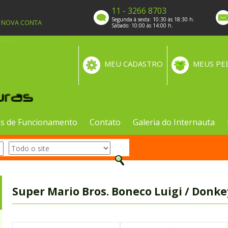
11 - 3266 8703
Segunda à sexta: 10:30 às 18:30 h.
A NOVA CONTA
Sábado: 10:00 às 14:00 h.
MEU CADASTRO
MEUS PE
s de Funcionamento
Contato
Galeria do Internauta
Super Mario Bros. Boneco Luigi / Donke