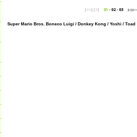
[<<]
[<]
01
-
02
-
03
[>]
[>>
Super Mario Bros. Boneco Luigi / Donkey Kong / Yoshi / Toad