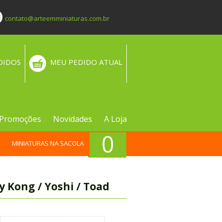
contato@arteemminiaturas.com.br
DIDOS
MEU PEDIDO ATUAL
Promoções
Novidades
A Loja
0
MINIATURAS NA SACOLA
y Kong / Yoshi / Toad