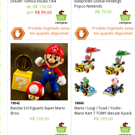
Dream Tomica escala 1/64
Banpresto Global Holdings
de R$ 150,00
Popco Nintendo
R$ 79,00
por
R$ 99,00
Produto Esgotado avisa-
Produto Esgotado avisa-
me quando disponível.
me quando disponível.
19342
18860
Bandai S.H.Figuarts Super Mario
Mario / Luigi / Toad / Yoshii -
Bros.
Mario Kart 7 TOMY diecast 4 pack
R$ 199,00
R$ 199,00