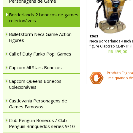
Personagens de Game
Borderlands 2 bonecos de games
colecionáveis
Bulletstorm Neca Game Action
12621
Figures
Neca Borderlands 4 inch 
figure Claptrap CL4P-TP (
R$ 499,00
Call of Duty Funko Pop! Games
Capcom All Stars Bonecos
Produto Esgota
me quando dis
Capcom Queens Bonecos
Colecionáveis
Castlevania Personagens de
Games Famosos
Club Penguin Bonecos / Club
Penguin Brinquedos series 9/10