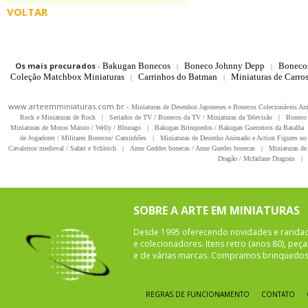
VOLTAR
Os mais procurados
-
Bakugan Bonecos
Boneco Johnny Depp
Boneco
|
|
Coleção Matchbox Miniaturas
Carrinhos do Batman
Miniaturas de Carro
|
|
www.arteemminiaturas.com.br -
Miniaturas de Desenhos Japoneses e Bonecos Colecionáveis A
Rock e Miniaturas de Rock
|
Seriados de TV / Bonecos da TV / Miniaturas da Televisão
|
Boneco 
Miniaturas de Motos Maisto / Welly / Bburago
|
Bakugan Brinquedos / Bakugan Guerreiros da Batalha
de Jogadores / Militares Bonecos/ Caminhões
|
Miniaturas de Desenho Animado e Action Figures no 
Cavaleiros medieval / Safari e Schleich
|
Anne Geddes bonecas / Anne Guedes bonecas
|
Miniaturas de 
Dragão / Mcfarlane Dragons
|
SOBRE A ARTE EM MINIATURAS
Desde 1995 oferecendo novidades e rarida
e colecionadores. Itens retro (anos 80), pe
e de várias marcas. Compramos brinquedos 
REGRAS DE FUNCIONAMENTO
CONTATO