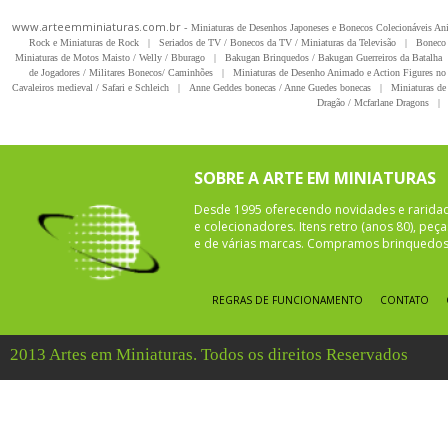
www.arteemminiaturas.com.br -
Miniaturas de Desenhos Japoneses e Bonecos Colecionáveis A
Rock e Miniaturas de Rock
|
Seriados de TV / Bonecos da TV / Miniaturas da Televisão
|
Boneco 
Miniaturas de Motos Maisto / Welly / Bburago
|
Bakugan Brinquedos / Bakugan Guerreiros da Batalha
de Jogadores / Militares Bonecos/ Caminhões
|
Miniaturas de Desenho Animado e Action Figures no 
Cavaleiros medieval / Safari e Schleich
|
Anne Geddes bonecas / Anne Guedes bonecas
|
Miniaturas de 
Dragão / Mcfarlane Dragons
|
SOBRE A ARTE EM MINIATURAS
Desde 1995 oferecendo novidades e rarida
e colecionadores. Itens retro (anos 80), pe
e de várias marcas. Compramos brinquedos 
REGRAS DE FUNCIONAMENTO
CONTATO
2013 Artes em Miniaturas. Todos os direitos Reservados