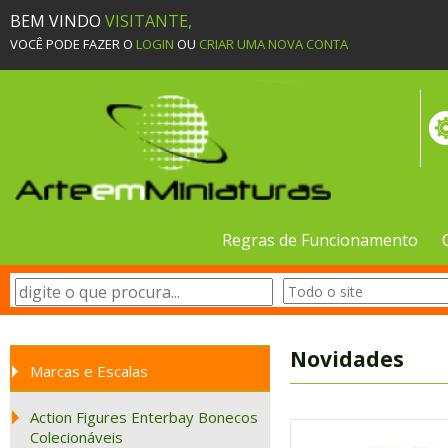
BEM VINDO
VISITANTE,
VOCÊ PODE FAZER O
LOGIN
OU
CRIAR UMA NOVA CONTA
Regras de Funcionamento
Novidades
Marcas e Escalas
Action Figures Enterbay Bonecos
Colecionáveis