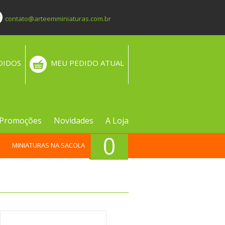
contato@arteemminiaturas.com.br
DIDOS
MEU PEDIDO ATUAL
Promoções
Novidades
A Loja
0
MINIATURAS NA SACOLA