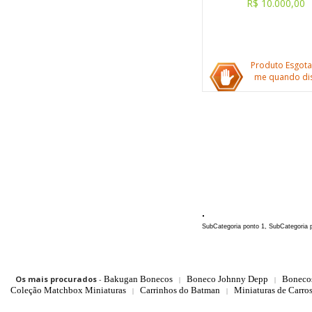
R$ 10.000,00
Produto Esgota
me quando dis
.
SubCategoria ponto 1, SubCategoria p
Os mais procurados
-
Bakugan Bonecos
Boneco Johnny Depp
Boneco
|
|
Coleção Matchbox Miniaturas
Carrinhos do Batman
Miniaturas de Carro
|
|