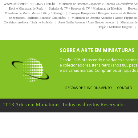
www.arteemminiaturas.com.br -
Miniaturas de Desenhos Japoneses e Bonecos Colecionáveis A
Rock e Miniaturas de Rock
|
Seriados de TV / Bonecos da TV / Miniaturas da Televisão
|
Boneco 
Miniaturas de Motos Maisto / Welly / Bburago
|
Bakugan Brinquedos / Bakugan Guerreiros da Batalha
de Jogadores / Militares Bonecos/ Caminhões
|
Miniaturas de Desenho Animado e Action Figures no 
Cavaleiros medieval / Safari e Schleich
|
Anne Geddes bonecas / Anne Guedes bonecas
|
Miniaturas de 
Dragão / Mcfarlane Dragons
|
SOBRE A ARTE EM MINIATURAS
Desde 1995 oferecendo novidades e rarida
e colecionadores. Itens retro (anos 80), pe
e de várias marcas. Compramos brinquedos 
REGRAS DE FUNCIONAMENTO
CONTATO
2013 Artes em Miniaturas. Todos os direitos Reservados