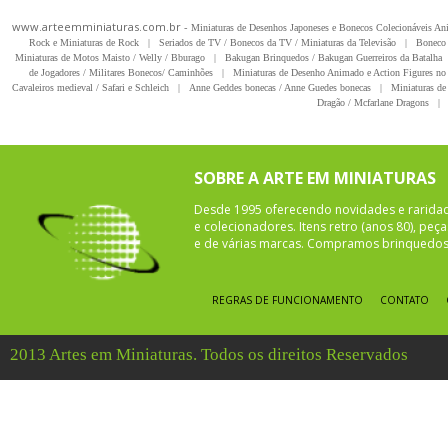
www.arteemminiaturas.com.br -
Miniaturas de Desenhos Japoneses e Bonecos Colecionáveis A
Rock e Miniaturas de Rock
|
Seriados de TV / Bonecos da TV / Miniaturas da Televisão
|
Boneco 
Miniaturas de Motos Maisto / Welly / Bburago
|
Bakugan Brinquedos / Bakugan Guerreiros da Batalha
de Jogadores / Militares Bonecos/ Caminhões
|
Miniaturas de Desenho Animado e Action Figures no 
Cavaleiros medieval / Safari e Schleich
|
Anne Geddes bonecas / Anne Guedes bonecas
|
Miniaturas de 
Dragão / Mcfarlane Dragons
|
SOBRE A ARTE EM MINIATURAS
Desde 1995 oferecendo novidades e rarida
e colecionadores. Itens retro (anos 80), pe
e de várias marcas. Compramos brinquedos 
REGRAS DE FUNCIONAMENTO
CONTATO
2013 Artes em Miniaturas. Todos os direitos Reservados