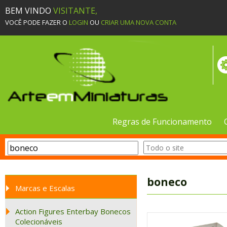
BEM VINDO
VISITANTE,
VOCÊ PODE FAZER O
LOGIN
OU
CRIAR UMA NOVA CONTA
Regras de Funcionamento
boneco
Marcas e Escalas
Action Figures Enterbay Bonecos
Colecionáveis